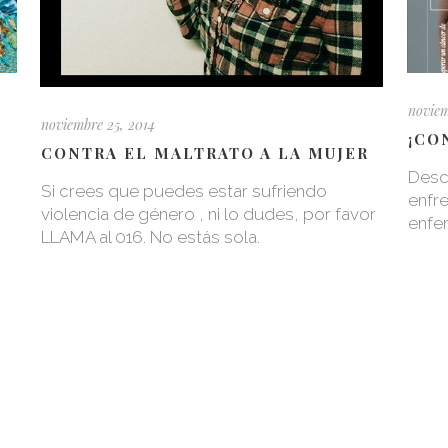
noviem
noviembre 25, 2014
¡CO
CONTRA EL MALTRATO A LA MUJER
Desc
Si crees que puedes estar sufriendo
enfr
violencia de género , ni lo dudes, por favor
enfe
LLAMA al 016. No estás sola.