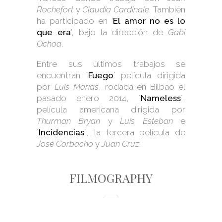
Rochefort
y
Claudia Cardinale
. También
ha participado en ‘
El amor no es lo
que era
’, bajo la dirección de
Gabi
Ochoa
.
Entre sus últimos trabajos se
encuentran `
Fuego
´ película dirigida
por
Luis Marías
, rodada en Bilbao el
pasado enero 2014, `
Nameless
´,
película americana dirigida por
Thurman Bryan
y
Luis Esteban
e
`
Incidencias
´, la tercera película de
José Corbacho
y
Juan Cruz
.
FILMOGRAPHY