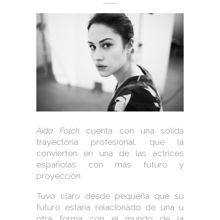
Aida Folch
cuenta con una sólida
trayectoria profesional, que la
convierten en una de las actrices
españolas con más futuro y
proyección.
Tuvo claro desde pequeña que su
futuro estaría relacionado de una u
otra forma con el mundo de la