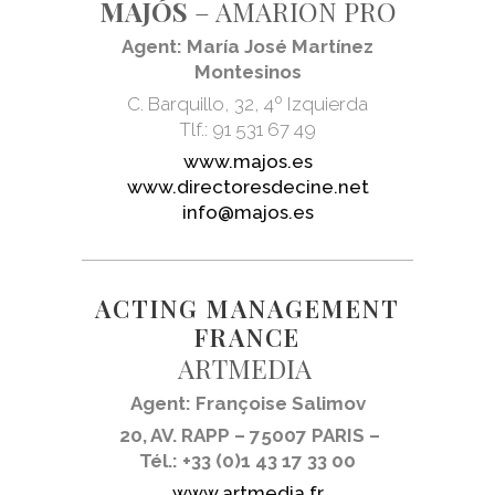
MAJÓS
– AMARION PRO
Agent: María José Martínez
Montesinos
C. Barquillo, 32, 4º Izquierda
Tlf.: 91 531 67 49
www.majos.es
www.directoresdecine.net
info@majos.es
ACTING MANAGEMENT
FRANCE
ARTMEDIA
Agent: Françoise Salimov
20, AV. RAPP – 75007 PARIS –
Tél.: +33 (0)1 43 17 33 00
www.artmedia.fr