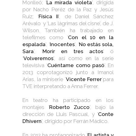
Monlleó; ‘
La mirada violeta
’, dirigida
por Nacho Peréz de la Paz y Jesús
Ruiz; ‘
Física II
’, de Daniel Sánchez
Arévalo y ‘Las lágrimas del cisne’, de J.
Wilson. También ha trabajado en
telefilmes como ‘
Con el 10 en la
espalada
’, ‘
Inocentes
’, ‘
No estás sola,
Sara
’, ‘
Morir en tres actos
’ ó
‘
Volveremos
’, así como en la serie
televisiva ‘
Cuéntame como pasó
’. En
2013 coprotagonizó junto a Imanol
Arias, la miniserie `
Vicente Ferrer
´para
TVE interpretando a Anna Ferrer.
En teatro ha participado en los
montajes ‘
Roberto Zucco
’, bajo la
dirección de Lluis Pascual, y ‘
Conte
D’hivern
’, dirigido por Ferrán Mádico.
En 2012 ha protagonizado ‘
El artista y