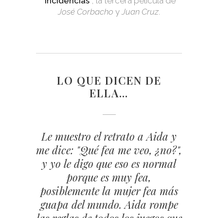
`
Incidencias
´, la tercera película de
José Corbacho
y
Juan Cruz
.
LO QUE DICEN DE
ELLA…
El cine es un lugar mejor desde
Le muestro el retrato a Aida y
Trabajé con ella cuando era
me dice: "Qué fea me veo, ¿no?",
que Aida llegó. A veces peco de
una niña de 14 años, pero ya
exagerado, pero en este caso me
una actriz, aunque tal vez ella
y yo le digo que eso es normal
quedaré corto seguro. El rostro
no lo sabía. Necesitaba una
porque es muy fea,
adolescente para interpretar a
posiblemente la mujer fea más
de Aida debería ser declarado
Patrimonio de la Humanidad,
guapa del mundo. Aida rompe
la niña protagonista de "El
las reglas de todos los juegos que
Embrujo de Shanghai". Tras un
porque es arte, elegancia,