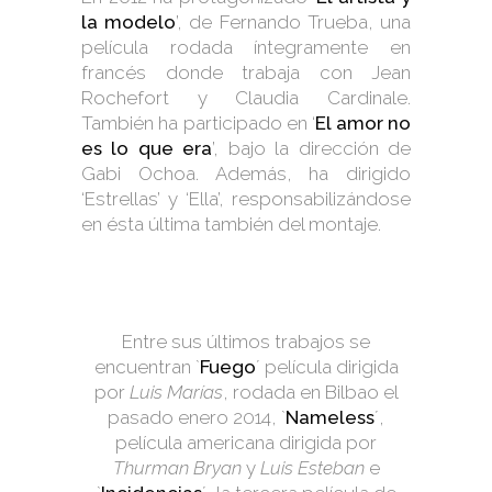
la modelo
’, de Fernando Trueba, una
película rodada íntegramente en
francés donde trabaja con Jean
Rochefort y Claudia Cardinale.
También ha participado en ‘
El amor no
es lo que era
’, bajo la dirección de
Gabi Ochoa. Además, ha dirigido
‘Estrellas’ y ‘Ella’, responsabilizándose
en ésta última también del montaje.
Entre sus últimos trabajos se
encuentran `
Fuego
´ película dirigida
por
Luis Marías
, rodada en Bilbao el
pasado enero 2014, `
Nameless
´,
película americana dirigida por
Thurman Bryan
y
Luis Esteban
e