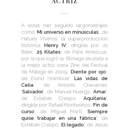
ACTRIZ
A éstas han seguido largometrajes
como ‘
Mi universo en minúsculas
’, de
Hatuey Viveros: la superproducción
histórica ‘
Henry IV
’, dirigida por Jo
Baier; ‘
25 Kilates
’, de Patxi Amézcua,
por la que logró la Biznaga de plata a
la mejor actriz zona Zine del Festival
de Málaga en 2009; ‘
Diente por ojo
’,
de Eivind Holmboe; ‘
Las vidas de
Celia
’, de Antonio Chavarrías;
‘
Salvador
’, de Manuel Huerga; ‘
Amar
’,
de Estebán Crespo; ‘
Aquitania
’,
dirigida por Rafael Montesinos; ‘
Fin de
curso
’, de Miguel Martí; ‘
Siempre
quise trabajar en una fábrica
”, de
Esteban Crespo; ‘
El legado
’, de Jesús