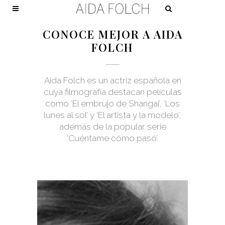
CONOCE MEJOR A AIDA
FOLCH
Aida Folch es un actriz española en
cuya filmografía destacan películas
como ‘El embrujo de Shangai’, ‘Los
lunes al sol’ y ‘El artista y la modelo’,
además de la popular serie
‘Cuéntame cómo pasó’.