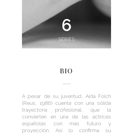
6
SERIES
BIO
A pesar de su juventud, Aida Folch
(Reus, 1986) cuenta con una sólida
trayectoria profesional, que la
convierten en una de las actrices
españolas con más futuro y
proyección. Así lo confirma su