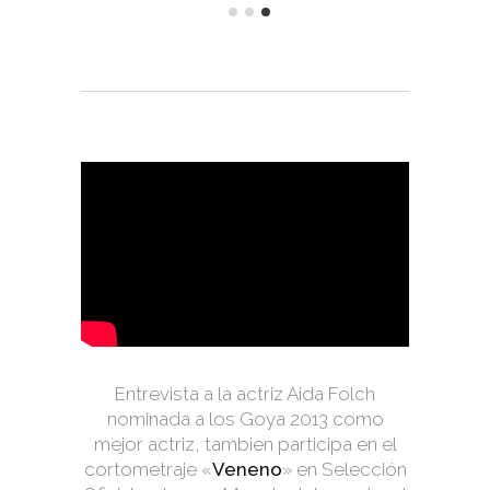
Entrevista a la actriz Aida Folch
nominada a los Goya 2013 como
mejor actriz, tambien participa en el
cortometraje «
Veneno
» en Selección