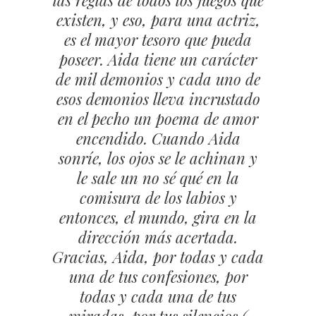
existen, y eso, para una actriz,
casting exhaustivo, cientos de
sensibilidad y perfección. Mi
chicas, en distintas ciudades...
es el mayor tesoro que pueda
amiga encima ha tenido la
inteligencia de pulir esa belleza
un día apareció Aida. Llegó al
poseer. Aida tiene un carácter
final de la tarde. Y al momento
de mil demonios y cada uno de
innata para dar forma a los
esos demonios lleva incrustado
personajes más interesantes y
supimos que era lo que
en el pecho un poema de amor
maduros del cine español.
buscábamos. Aún así, le
Podría hacer referencias que
seguimos haciendo pruebas
encendido. Cuando Aida
sonríe, los ojos se le achinan y
durante un tiempo. Era un
evocan al neorrealismo
proyecto muy complicado y
italiano, o a muchos de los
le sale un no sé qué en la
había que estar seguros. Diez
personajes femeninos de la
comisura de los labios y
años después de aquel rodaje, he
Nouvelle Vague pero ella es en
entonces, el mundo, gira en la
vuelto a tener el placer -y la
sí misma abrumadoramente
dirección más acertada.
Gracias, Aida, por todas y cada
suerte- de rodar de nuevo con
inspiradora y no tiene
comparación. Como anécdota
una de tus confesiones, por
Aida. Ahora ya era ya una
mujer. Y una Actriz. Pero no
me gustaría compartir algo.
todas y cada una de tus
Muchas veces cuando tiene un
miradas, por tus silencios (
había perdido nada en el