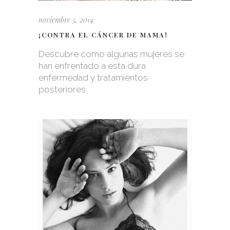
noviembre 5, 2014
¡CONTRA EL CÁNCER DE MAMA!
Descubre como algunas mujeres se
han enfrentado a esta dura
enfermedad y tratamientos
posteriores