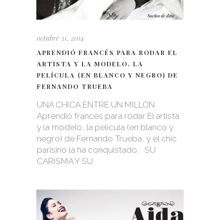
octubre 31, 2014
APRENDIÓ FRANCÉS PARA RODAR EL
ARTISTA Y LA MODELO, LA
PELÍCULA (EN BLANCO Y NEGRO) DE
FERNANDO TRUEBA
UNA CHICA ENTRE UN MILLÓN
Aprendió francés para rodar El artista
y la modelo, la película (en blanco y
negro) de Fernando Trueba, y el chic
parisino la ha conquistado. SU
CARISMA Y SU