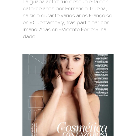
La guapa actriz fue descubierta con
catorce años por Fernando Trueba,
ha sido durante varios años Françoise
en «Cuéntame» y, tras participar con
Imanol Arias en «Vicente Ferrer», ha
dado