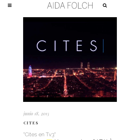
junio 18, 2015
CITES
"Cites en Tv3"