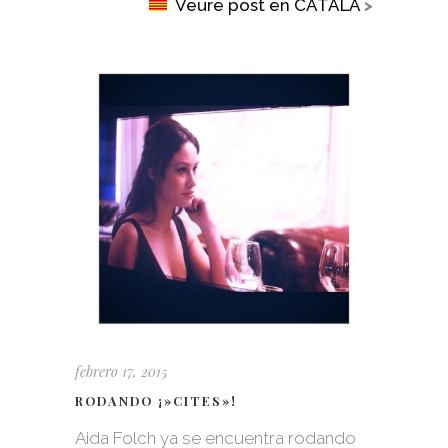
Veure post en CATALÀ
>
febrero 17, 2015
RODANDO ¡»CITES»!
Aida Folch ya se encuentra rodando