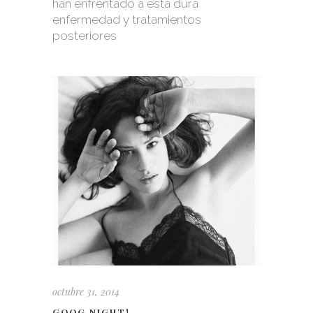
han enfrentado a esta dura
enfermedad y tratamientos
posteriores
octubre 31, 2014
GOOG NIGHT!