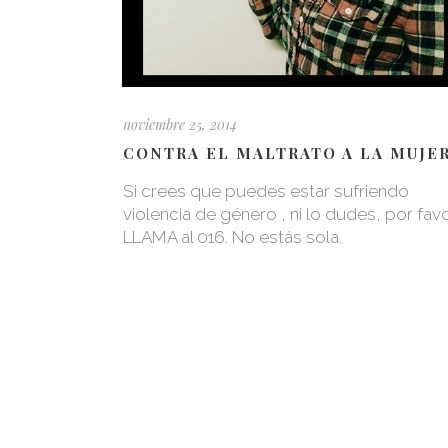
noviembre 25, 2014
CONTRA EL MALTRATO A LA MUJE
Si crees que puedes estar sufriendo
violencia de género , ni lo dudes, por fav
LLAMA al 016. No estás sola.