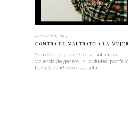
noviembre 25, 2014
CONTRA EL MALTRATO A LA MUJE
Si crees que puedes estar sufriendo
violencia de género , ni lo dudes, por fav
LLAMA al 016. No estás sola.