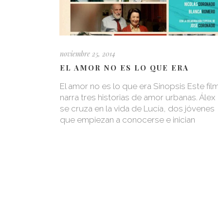
noviembre 25, 2014
EL AMOR NO ES LO QUE ERA
El amor no es lo que era Sinopsis Este fil
narra tres historias de amor urbanas. Álex
se cruza en la vida de Lucía, dos jóvenes
que empiezan a conocerse e inician