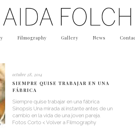
hy
Filmography
Gallery
News
Conta
octubre 28, 2014
SIEMPRE QUISE TRABAJAR EN UNA
FÁBRICA
Siempre quise trabajar en una fábrica
Sinopsis Una mirada al instante antes de un
cambio en la vida de una joven pareja.
Fotos Corto < Volver a Filmography